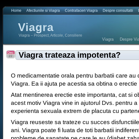
Home
Afectiunile si Viagra
Contrafaceri Viagra
Despre consultatii
Viagra
Viagra – Prospect, Articole, Consiliere
Viagra
Despre Via
Dec
Viagra trateaza impotenta?
22
O medicamentatie orala pentru barbatii care au di
Viagra. Ea ii ajuta pe acestia sa obtina o erectie
Atat mentinerea erectie este importanta, cat si o
acest motiv Viagra vine in ajutorul Dvs. pentru 
experienta sexuala extrem de placuta cu parten
Viagra reuseste sa trateze cu succes disfunctiile
ani. Viagra poate fi luata de toti barbatii indiferen
probleme de sanatate pe care le au (diabet zaha