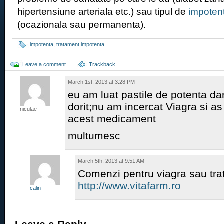
hipertensiune arteriala etc.) sau tipul de
impoten
(ocazionala sau permanenta).
impotenta
,
tratament impotenta
Leave a comment
Trackback
March 1st, 2013 at 3:28 PM
eu am luat pastile de potenta da
dorit;nu am incercat Viagra si as
niculae
acest medicament
multumesc
March 5th, 2013 at 9:51 AM
Comenzi pentru viagra sau tr
http://www.vitafarm.ro
calin