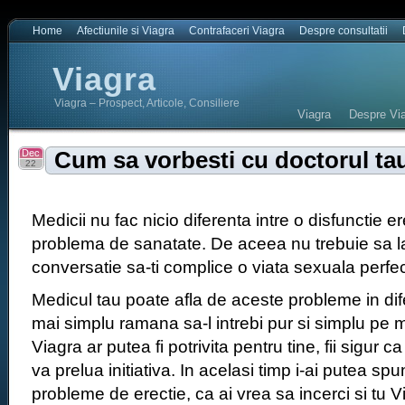
Home
Afectiunile si Viagra
Contrafaceri Viagra
Despre consultatii
Viagra
Viagra – Prospect, Articole, Consiliere
Viagra
Despre Via
Dec
Cum sa vorbesti cu doctorul ta
22
Medicii nu fac nicio diferenta intre o disfunctie ere
problema de sanatate. De aceea nu trebuie sa la
conversatie sa-ti complice o viata sexuala perfec
Medicul tau poate afla de aceste probleme in dife
mai simplu ramana sa-l intrebi pur si simplu pe 
Viagra ar putea fi potrivita pentru tine, fii sigur c
va prelua initiativa. In acelasi timp i-ai putea sp
probleme de erectie, ca ai vrea sa incerci si tu 