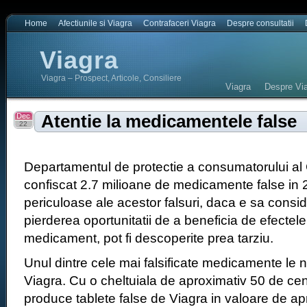
Home
Afectiunile si Viagra
Contrafaceri Viagra
Despre consultatii
Viagra
Viagra – Prospect, Articole, Consiliere
Viagra
Despre Via
Dec
Atentie la medicamentele false
22
Departamentul de protectie a consumatorului al
confiscat 2.7 milioane de medicamente false in
periculoase ale acestor falsuri, daca e sa cons
pierderea oportunitatii de a beneficia de efectel
medicament, pot fi descoperite prea tarziu.
Unul dintre cele mai falsificate medicamente le 
Viagra. Cu o cheltuiala de aproximativ 50 de centi,
produce tablete false de Viagra in valoare de ap