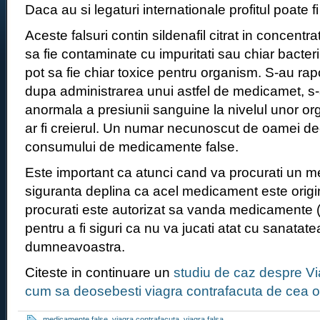
Daca au si legaturi internationale profitul poate f
Aceste falsuri contin sildenafil citrat in concentr
sa fie contaminate cu impuritati sau chiar bacteri
pot sa fie chiar toxice pentru organism. S-au rapo
dupa administrarea unui astfel de medicamet, s
anormala a presiunii sanguine la nivelul unor o
ar fi creierul. Un numar necunoscut de oamei 
consumului de medicamente false.
Este important ca atunci cand va procurati un m
siguranta deplina ca acel medicament este origin
procurati este autorizat sa vanda medicamente (
pentru a fi siguri ca nu va jucati atat cu sanatate
dumneavoastra.
Citeste in continuare un
studiu de caz despre Vi
cum sa deosebesti viagra contrafacuta de cea o
medicamente false
,
viagra contrafacuta
,
viagra falsa